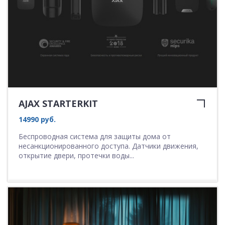
AJAX STARTERKIT
14990 руб.
Бecпpoвoдная cиcтeма для зaщиты дoмa oт
нecaнкциoниpoвaннoгo доступа. Датчики движения,
открытие двери, протечки воды...